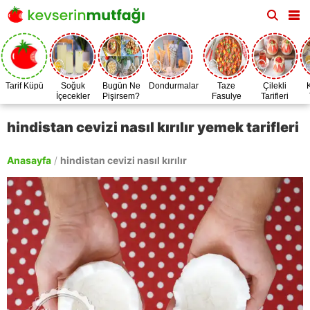
Tarif Küpü
Soğuk
Bugün Ne
Dondurmalar
Taze
Çilekli
İçecekler
Pişirsem?
Fasulye
Tarifleri
Zamanı
hindistan cevizi nasıl kırılır yemek tarifleri
Anasayfa
/
hindistan cevizi nasıl kırılır