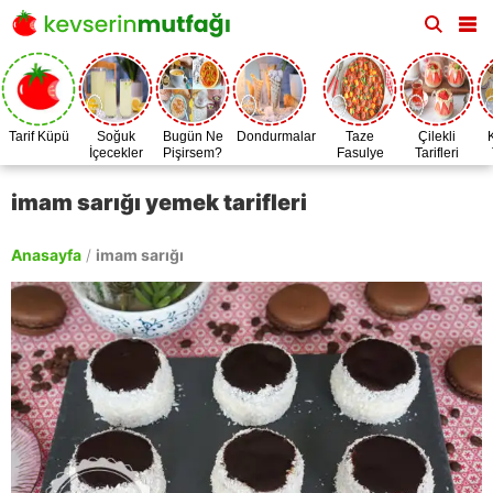
Tarif Küpü
Soğuk
Bugün Ne
Dondurmalar
Taze
Çilekli
İçecekler
Pişirsem?
Fasulye
Tarifleri
Zamanı
imam sarığı yemek tarifleri
Anasayfa
/
imam sarığı