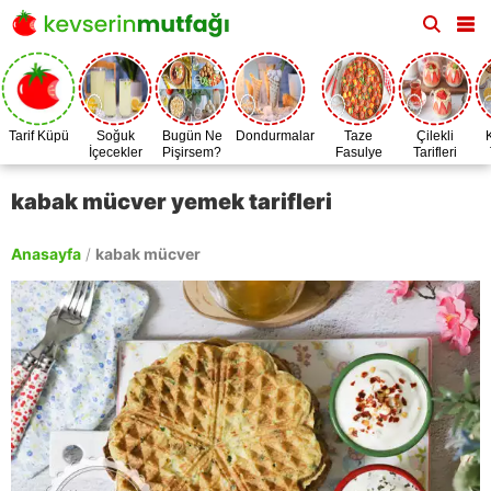
Tarif Küpü
Soğuk
Bugün Ne
Dondurmalar
Taze
Çilekli
İçecekler
Pişirsem?
Fasulye
Tarifleri
Zamanı
kabak mücver yemek tarifleri
Anasayfa
/
kabak mücver