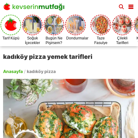
Tarif Küpü
Soğuk
Bugün Ne
Dondurmalar
Taze
Çilekli
İçecekler
Pişirsem?
Fasulye
Tarifleri
Zamanı
kadıköy pizza yemek tarifleri
Anasayfa
/
kadıköy pizza