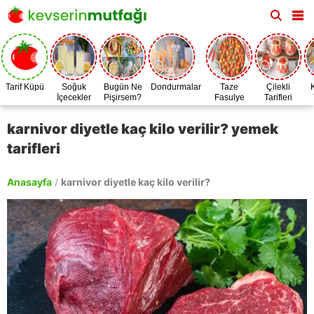
Tarif Küpü
Soğuk
Bugün Ne
Dondurmalar
Taze
Çilekli
İçecekler
Pişirsem?
Fasulye
Tarifleri
Zamanı
karnivor diyetle kaç kilo verilir? yemek
tarifleri
Anasayfa
/
karnivor diyetle kaç kilo verilir?