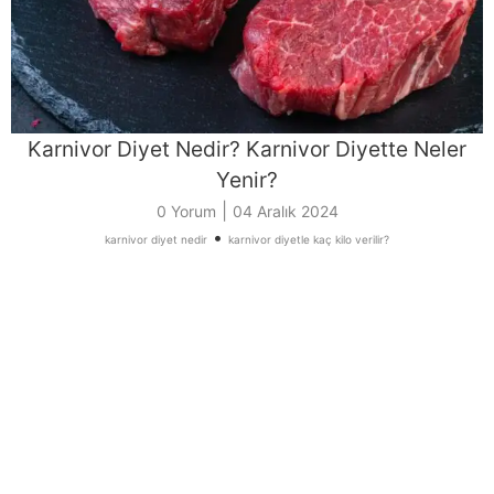
Karnivor Diyet Nedir? Karnivor Diyette Neler
Yenir?
|
0 Yorum
04 Aralık 2024
•
karnivor diyet nedir
karnivor diyetle kaç kilo verilir?