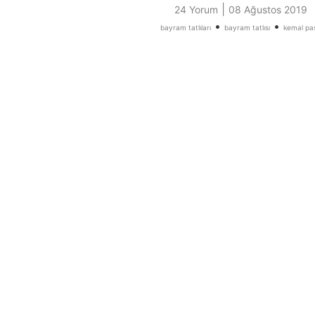
|
24 Yorum
08 Ağustos 2019
•
•
bayram tatlıları
bayram tatlısı
kemal pa