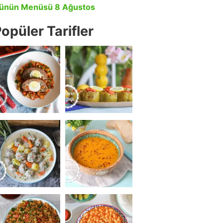
ünün Menüsü 8 Ağustos
opüler Tarifler