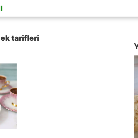
k tarifleri
Y
i