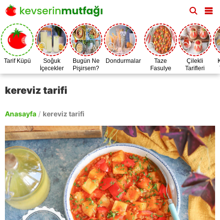
Tarif Küpü
Soğuk
Bugün Ne
Dondurmalar
Taze
Çilekli
İçecekler
Pişirsem?
Fasulye
Tarifleri
Zamanı
kereviz tarifi
Anasayfa
/
kereviz tarifi