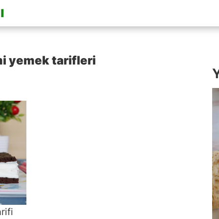
i yemek tarifleri
Y
rifi