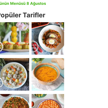
ünün Menüsü 8 Ağustos
opüler Tarifler