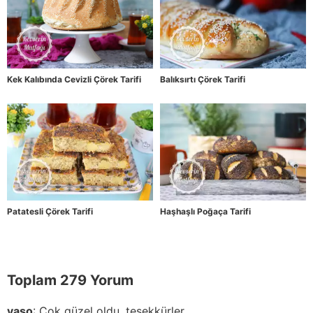
Kek Kalıbında Cevizli Çörek Tarifi
Balıksırtı Çörek Tarifi
Patatesli Çörek Tarifi
Haşhaşlı Poğaça Tarifi
Toplam 279 Yorum
yaso
:
Çok güzel oldu, teşekkürler