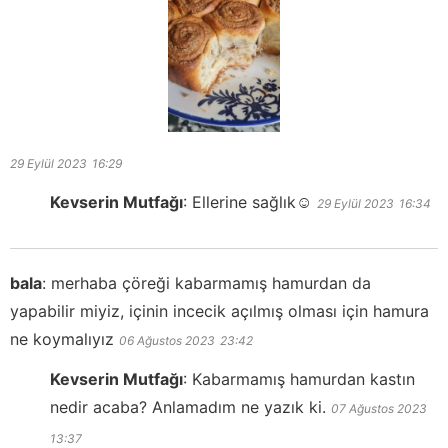
29 Eylül 2023
16:29
Kevserin Mutfağı
:
Ellerine sağlık☺️
29 Eylül 2023
16:34
bala
:
merhaba çöreği kabarmamış hamurdan da
yapabilir miyiz, içinin incecik açılmış olması için hamura
ne koymalıyız
06 Ağustos 2023
23:42
Kevserin Mutfağı
:
Kabarmamış hamurdan kastın
nedir acaba? Anlamadım ne yazık ki.
07 Ağustos 2023
13:37