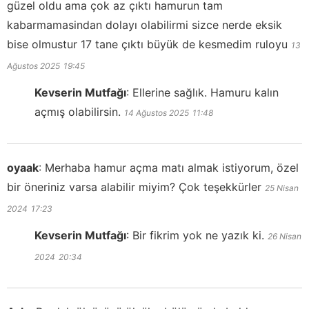
güzel oldu ama çok az çıktı hamurun tam
kabarmamasindan dolayı olabilirmi sizce nerde eksik
bise olmustur 17 tane çıktı büyük de kesmedim ruloyu
13
Ağustos 2025
19:45
Kevserin Mutfağı
:
Ellerine sağlık. Hamuru kalın
açmış olabilirsin.
14 Ağustos 2025
11:48
oyaak
:
Merhaba hamur açma matı almak istiyorum, özel
bir öneriniz varsa alabilir miyim? Çok teşekkürler
25 Nisan
2024
17:23
Kevserin Mutfağı
:
Bir fikrim yok ne yazık ki.
26 Nisan
2024
20:34