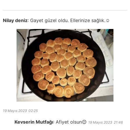
Nilay deniz
:
Gayet güzel oldu. Ellerinize sağlık.☺️
19 Mayıs 2023
02:25
Kevserin Mutfağı
:
Afiyet olsun😊
19 Mayıs 2023
21:46