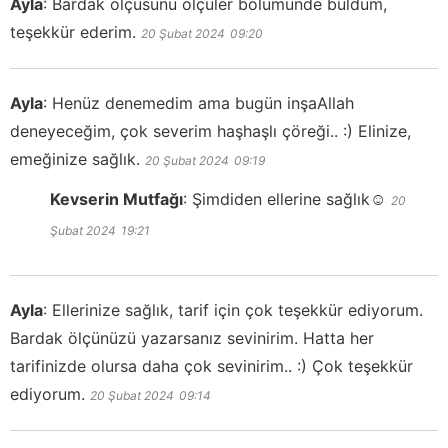
Ayla
:
Bardak ölçüsünü ölçüler bölümünde buldum,
teşekkür ederim.
20 Şubat 2024
09:20
Ayla
:
Henüz denemedim ama bugün inşaAllah
deneyeceğim, çok severim haşhaşlı çöreği.. :) Elinize,
emeğinize sağlık.
20 Şubat 2024
09:19
Kevserin Mutfağı
:
Şimdiden ellerine sağlık☺️
20
Şubat 2024
19:21
Ayla
:
Ellerinize sağlık, tarif için çok teşekkür ediyorum.
Bardak ölçünüzü yazarsanız sevinirim. Hatta her
tarifinizde olursa daha çok sevinirim.. :) Çok teşekkür
ediyorum.
20 Şubat 2024
09:14