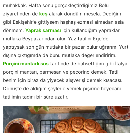
muhakkak. Hafta sonu gerçekleştirdiğimiz Bolu
ziyaretinden de
keş
alarak döndüm mesela. Dediğim
gibi Eskişehir'e gittiysem haşhaş ezmesi almadan asla
dönmem.
Yaprak sarması
için kullandığım yapraklar
mutlaka Beypazarından olur. Yaz tatilini Ege'de
yaptıysak son gün mutlaka bir pazar bulur uğrarım. Yurt
dışına çıktığımda da bunu mutlaka değerlendiririm.
Porçini mantarlı sos
tarifinde de bahsettiğim gibi İtalya
porçini mantarı, parmesan ve pecorino demek. Tatil
benim için biraz da yiyecek alışverişi demek kısacası.
Dönüşte de aldığım şeylerle yemek pişirme heyecanı
tatilimin tadını bir süre uzatır.