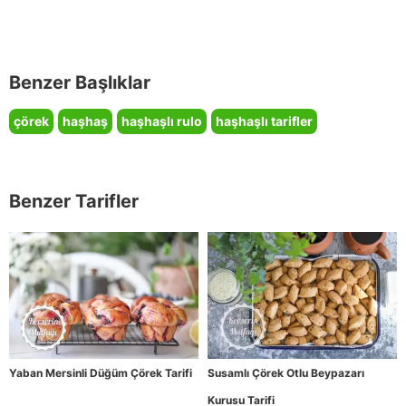
Benzer Başlıklar
çörek
haşhaş
haşhaşlı rulo
haşhaşlı tarifler
Benzer Tarifler
Yaban Mersinli Düğüm Çörek Tarifi
Susamlı Çörek Otlu Beypazarı
Kurusu Tarifi