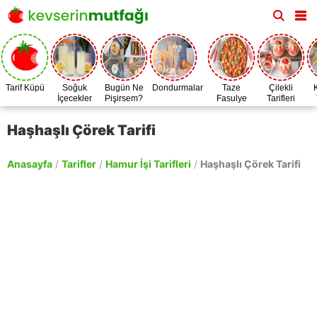
Tarif Küpü
Soğuk
Bugün Ne
Dondurmalar
Taze
Çilekli
İçecekler
Pişirsem?
Fasulye
Tarifleri
Zamanı
Haşhaşlı Çörek Tarifi
Anasayfa
/
Tarifler
/
Hamur İşi Tarifleri
/
Haşhaşlı Çörek Tarifi