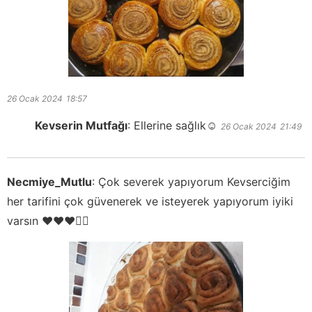
26 Ocak 2024
18:57
Kevserin Mutfağı
:
Ellerine sağlık☺️
26 Ocak 2024
21:49
Necmiye_Mutlu
:
Çok severek yapıyorum Kevserciğim
her tarifini çok güvenerek ve isteyerek yapıyorum iyiki
varsın ❤❤❤🙋‍♀️