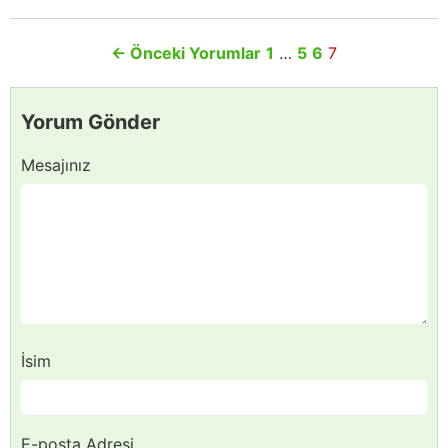
←
Önceki Yorumlar
1
…
5
6
7
Yorum Gönder
Mesajınız
İsim
E-posta Adresi