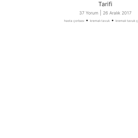
Tarifi
|
37 Yorum
26 Aralık 2017
•
•
hasta çorbası
kremalı tavuk
kremalı tavuk ç