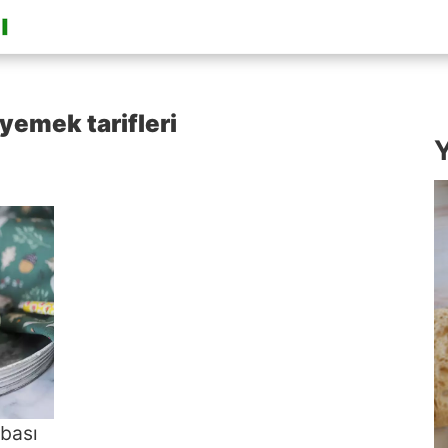
yemek tarifleri
Y
rbası