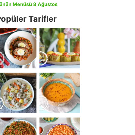
ünün Menüsü 8 Ağustos
opüler Tarifler