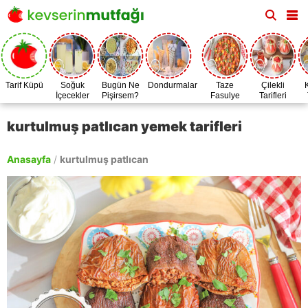
Tarif Küpü
Soğuk
Bugün Ne
Dondurmalar
Taze
Çilekli
İçecekler
Pişirsem?
Fasulye
Tarifleri
Zamanı
kurtulmuş patlıcan yemek tarifleri
Anasayfa
/
kurtulmuş patlıcan