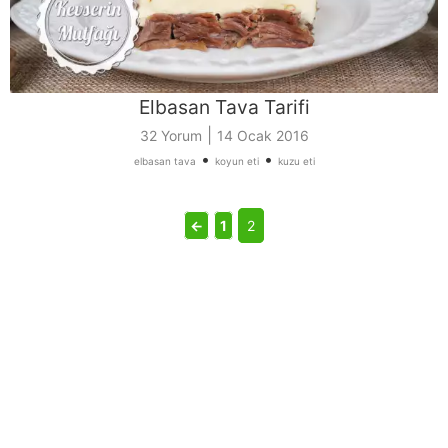
Elbasan Tava Tarifi
|
32 Yorum
14 Ocak 2016
•
•
elbasan tava
koyun eti
kuzu eti
←
1
2