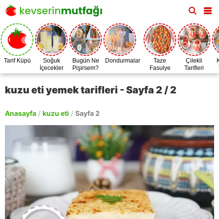
Tarif Küpü
Soğuk
Bugün Ne
Dondurmalar
Taze
Çilekli
İçecekler
Pişirsem?
Fasulye
Tarifleri
Zamanı
kuzu eti yemek tarifleri - Sayfa 2 / 2
Anasayfa
/
kuzu eti
/
Sayfa 2