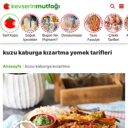
Tarif Küpü
Soğuk
Bugün Ne
Dondurmalar
Taze
Çilekli
İçecekler
Pişirsem?
Fasulye
Tarifleri
Zamanı
kuzu kaburga kızartma yemek tarifleri
Anasayfa
/
kuzu kaburga kızartma