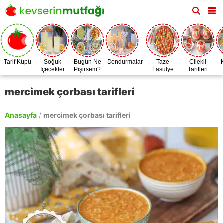
Tarif Küpü
Soğuk
Bugün Ne
Dondurmalar
Taze
Çilekli
İçecekler
Pişirsem?
Fasulye
Tarifleri
Zamanı
mercimek çorbası tarifleri
Anasayfa
/
mercimek çorbası tarifleri