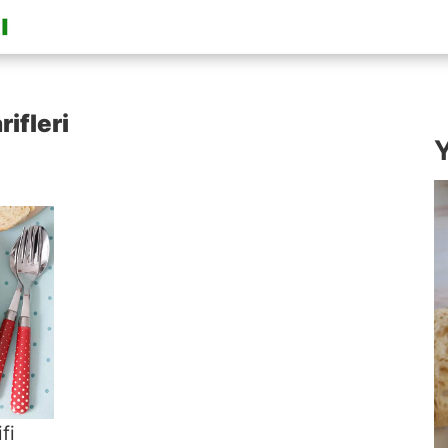
ifleri
Y
fi