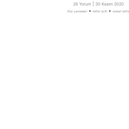
|
26 Yorum
30 Kasım 2020
•
•
iftar yemekleri
köfte tarifi
misket köft