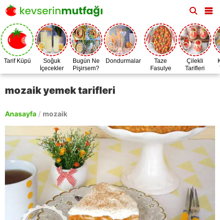
Tarif Küpü
Soğuk
Bugün Ne
Dondurmalar
Taze
Çilekli
İçecekler
Pişirsem?
Fasulye
Tarifleri
Zamanı
mozaik yemek tarifleri
Anasayfa
/
mozaik