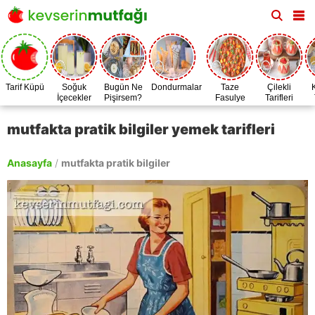
Tarif Küpü
Soğuk
Bugün Ne
Dondurmalar
Taze
Çilekli
İçecekler
Pişirsem?
Fasulye
Tarifleri
Zamanı
mutfakta pratik bilgiler yemek tarifleri
Anasayfa
/
mutfakta pratik bilgiler