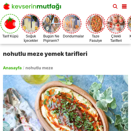
Tarif Küpü
Soğuk
Bugün Ne
Dondurmalar
Taze
Çilekli
İçecekler
Pişirsem?
Fasulye
Tarifleri
Zamanı
nohutlu meze yemek tarifleri
Anasayfa
/
nohutlu meze