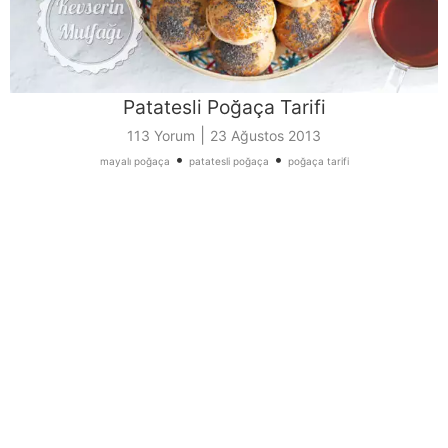
Patatesli Poğaça Tarifi
|
113 Yorum
23 Ağustos 2013
•
•
mayalı poğaça
patatesli poğaça
poğaça tarifi