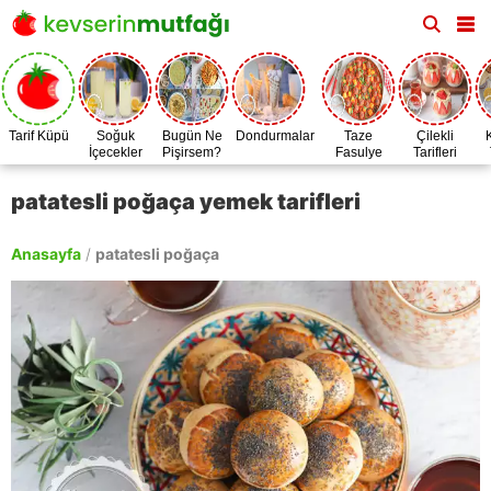
Tarif Küpü
Soğuk
Bugün Ne
Dondurmalar
Taze
Çilekli
İçecekler
Pişirsem?
Fasulye
Tarifleri
Zamanı
patatesli poğaça yemek tarifleri
Anasayfa
/
patatesli poğaça