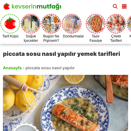
Tarif Küpü
Soğuk
Bugün Ne
Dondurmalar
Taze
Çilekli
İçecekler
Pişirsem?
Fasulye
Tarifleri
Zamanı
piccata sosu nasıl yapılır yemek tarifleri
Anasayfa
/
piccata sosu nasıl yapılır