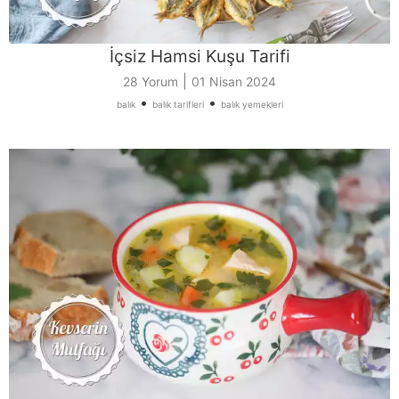
İçsiz Hamsi Kuşu Tarifi
|
28 Yorum
01 Nisan 2024
•
•
balık
balık tarifleri
balık yemekleri