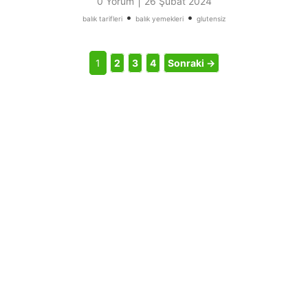
|
0 Yorum
26 Şubat 2024
•
•
balık tarifleri
balık yemekleri
glutensiz
1
2
3
4
Sonraki →