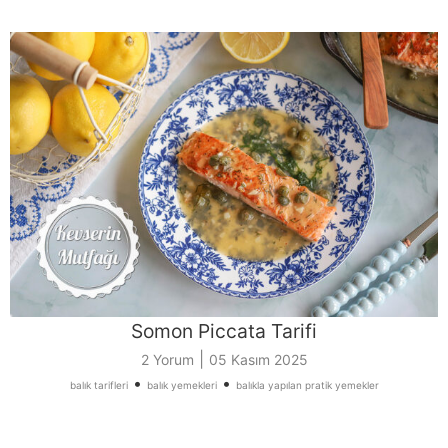
Somon Piccata Tarifi
|
2 Yorum
05 Kasım 2025
•
•
balık tarifleri
balık yemekleri
balıkla yapılan pratik yemekler