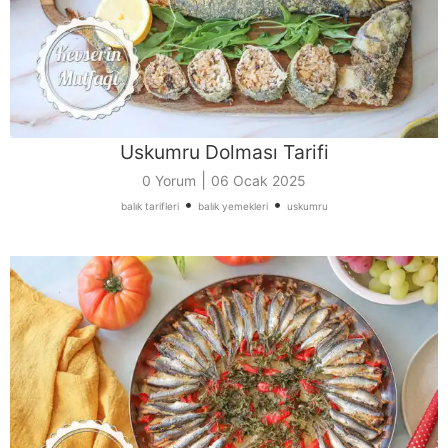
Uskumru Dolması Tarifi
|
0 Yorum
06 Ocak 2025
•
•
balık tarifleri
balık yemekleri
uskumru