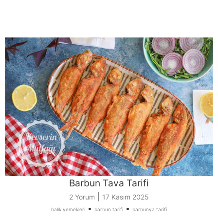
Barbun Tava Tarifi
|
2 Yorum
17 Kasım 2025
•
•
balık yemekleri
barbun tarifi
barbunya tarifi