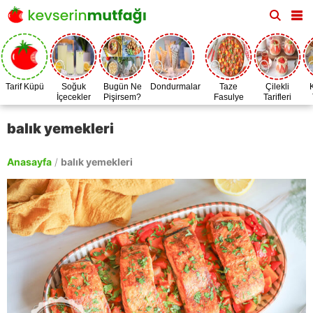
Tarif Küpü
Soğuk
Bugün Ne
Dondurmalar
Taze
Çilekli
İçecekler
Pişirsem?
Fasulye
Tarifleri
Zamanı
balık yemekleri
Anasayfa
/
balık yemekleri