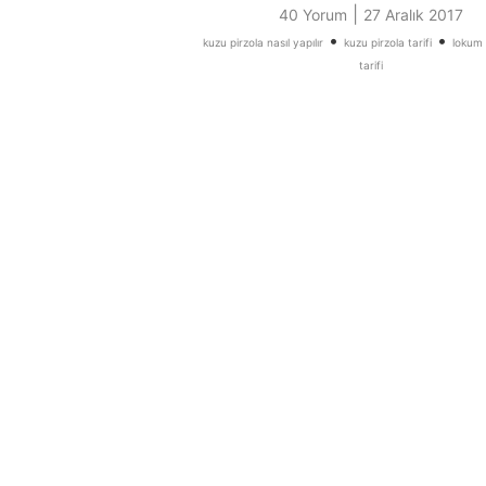
|
40 Yorum
27 Aralık 2017
•
•
kuzu pirzola nasıl yapılır
kuzu pirzola tarifi
lokum g
tarifi