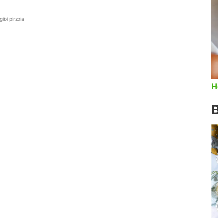
ibi pirzola
H