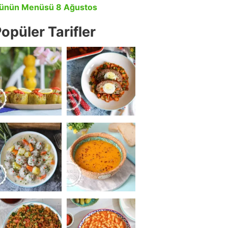
ünün Menüsü 8 Ağustos
opüler Tarifler