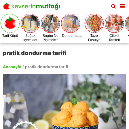
Tarif Küpü
Soğuk
Bugün Ne
Dondurmalar
Taze
Çilekli
İçecekler
Pişirsem?
Fasulye
Tarifleri
Zamanı
pratik dondurma tarifi
Anasayfa
/
pratik dondurma tarifi