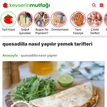
Tarif Küpü
Soğuk
Bugün Ne
Dondurmalar
Taze
Çilekli
İçecekler
Pişirsem?
Fasulye
Tarifleri
Zamanı
quesadilla nasıl yapılır yemek tarifleri
Anasayfa
/
quesadilla nasıl yapılır