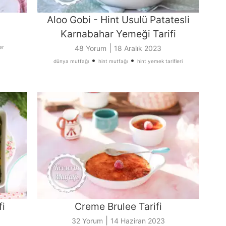
Aloo Gobi - Hint Usulü Patatesli
Karnabahar Yemeği Tarifi
|
er
48 Yorum
18 Aralık 2023
•
•
dünya mutfağı
hint mutfağı
hint yemek tarifleri
fi
Creme Brulee Tarifi
|
32 Yorum
14 Haziran 2023