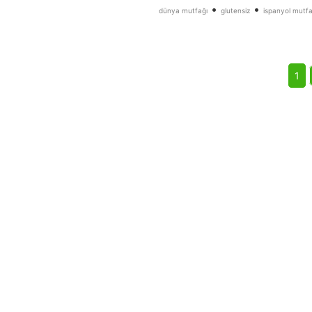
•
•
dünya mutfağı
glutensiz
ispanyol mutfa
1