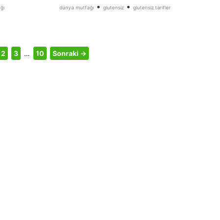
•
•
ğı
dünya mutfağı
glutensiz
glutensiz tarifler
2
3
…
10
Sonraki →