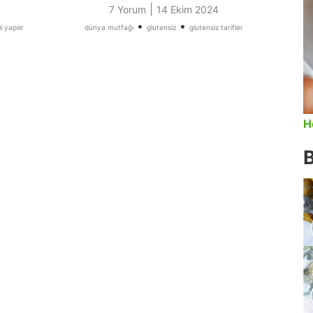
|
7 Yorum
14 Ekim 2024
•
•
 yapılır
dünya mutfağı
glutensiz
glutensiz tarifler
H