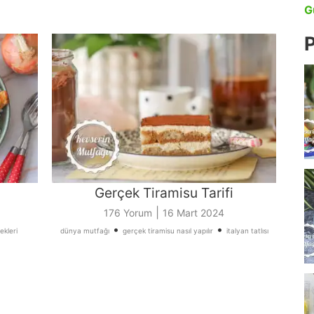
G
P
Gerçek Tiramisu Tarifi
|
176 Yorum
16 Mart 2024
•
•
kleri
dünya mutfağı
gerçek tiramisu nasıl yapılır
italyan tatlısı