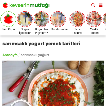
Tarif Küpü
Soğuk
Bugün Ne
Dondurmalar
Taze
Çilekli
İçecekler
Pişirsem?
Fasulye
Tarifleri
Zamanı
sarımsaklı yoğurt yemek tarifleri
Anasayfa
/
sarımsaklı yoğurt