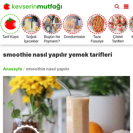
Tarif Küpü
Soğuk
Bugün Ne
Dondurmalar
Taze
Çilekli
İçecekler
Pişirsem?
Fasulye
Tarifleri
Zamanı
smoothie nasıl yapılır yemek tarifleri
Anasayfa
/
smoothie nasıl yapılır