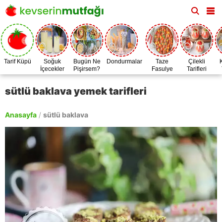
Tarif Küpü
Soğuk
Bugün Ne
Dondurmalar
Taze
Çilekli
İçecekler
Pişirsem?
Fasulye
Tarifleri
Zamanı
sütlü baklava yemek tarifleri
Anasayfa
/
sütlü baklava