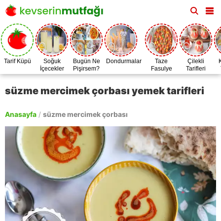
Tarif Küpü
Soğuk
Bugün Ne
Dondurmalar
Taze
Çilekli
İçecekler
Pişirsem?
Fasulye
Tarifleri
Zamanı
süzme mercimek çorbası yemek tarifleri
Anasayfa
/
süzme mercimek çorbası