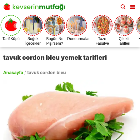
Tarif Küpü
Soğuk
Bugün Ne
Dondurmalar
Taze
Çilekli
İçecekler
Pişirsem?
Fasulye
Tarifleri
Zamanı
tavuk cordon bleu yemek tarifleri
Anasayfa
/
tavuk cordon bleu