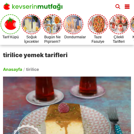
Tarif Küpü
Soğuk
Bugün Ne
Dondurmalar
Taze
Çilekli
İçecekler
Pişirsem?
Fasulye
Tarifleri
Zamanı
tirilice yemek tarifleri
Anasayfa
/
tirilice