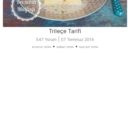
Trileçe Tarifi
|
547 Yorum
07 Temmuz 2014
•
•
arnavut tatlısı
balkan tatlısı
bayram tatlısı