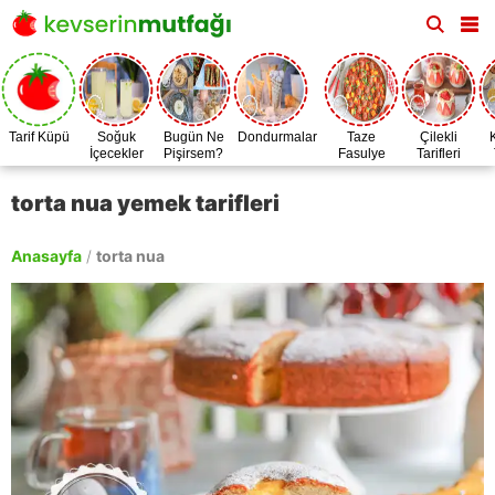
Tarif Küpü
Soğuk
Bugün Ne
Dondurmalar
Taze
Çilekli
İçecekler
Pişirsem?
Fasulye
Tarifleri
Zamanı
torta nua yemek tarifleri
Anasayfa
/
torta nua