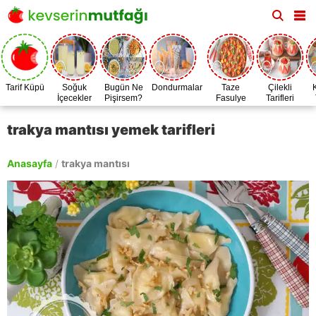
Tarif Küpü
Soğuk
Bugün Ne
Dondurmalar
Taze
Çilekli
İçecekler
Pişirsem?
Fasulye
Tarifleri
Zamanı
trakya mantısı yemek tarifleri
Anasayfa
/
trakya mantısı