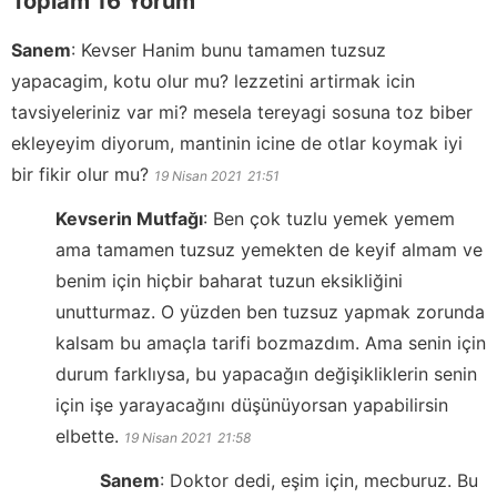
Toplam 16 Yorum
Sanem
:
Kevser Hanim bunu tamamen tuzsuz
yapacagim, kotu olur mu? lezzetini artirmak icin
tavsiyeleriniz var mi? mesela tereyagi sosuna toz biber
ekleyeyim diyorum, mantinin icine de otlar koymak iyi
bir fikir olur mu?
19 Nisan 2021
21:51
Kevserin Mutfağı
:
Ben çok tuzlu yemek yemem
ama tamamen tuzsuz yemekten de keyif almam ve
benim için hiçbir baharat tuzun eksikliğini
unutturmaz. O yüzden ben tuzsuz yapmak zorunda
kalsam bu amaçla tarifi bozmazdım. Ama senin için
durum farklıysa, bu yapacağın değişikliklerin senin
için işe yarayacağını düşünüyorsan yapabilirsin
elbette.
19 Nisan 2021
21:58
Sanem
:
Doktor dedi, eşim için, mecburuz. Bu