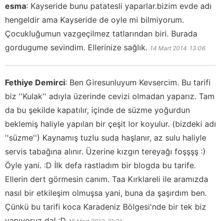
esma
:
Kayseride bunu patatesli yaparlar.bizim evde adı
hengeldir ama Kayseride de oyle mi bilmiyorum.
Çocukluğumun vazgeçilmez tatlarından biri. Burada
gordugume sevindim. Ellerinize sağlık.
14 Mart 2014
13:06
Fethiye Demirci
:
Ben Giresunluyum Kevsercim. Bu tarifi
biz ''Kulak'' adıyla üzerinde cevizi olmadan yaparız. Tam
da bu şekilde kapatılır, içinde de süzme yoğurdun
beklemiş haliyle yapılan bir çeşit lor koyulur. (bizdeki adı
''süzme'') Kaynamış tuzlu suda haşlanır, az sulu haliyle
servis tabağına alınır. Üzerine kızgın tereyağı foşşşş :)
Öyle yani. :D İlk defa rastladım bir blogda bu tarife.
Ellerin dert görmesin canım. Taa Kırklareli ile aramızda
nasıl bir etkileşim olmuşsa yani, buna da şaşırdım ben.
Çünkü bu tarifi koca Karadeniz Bölgesi'nde bir tek biz
yapıyoruz da! :D