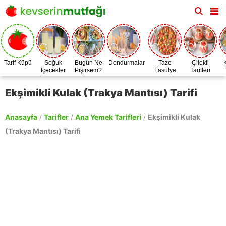
Tarif Küpü
Soğuk
Bugün Ne
Dondurmalar
Taze
Çilekli
İçecekler
Pişirsem?
Fasulye
Tarifleri
Zamanı
Ekşimikli Kulak (Trakya Mantısı) Tarifi
Anasayfa
/
Tarifler
/
Ana Yemek Tarifleri
/
Ekşimikli Kulak
(Trakya Mantısı) Tarifi