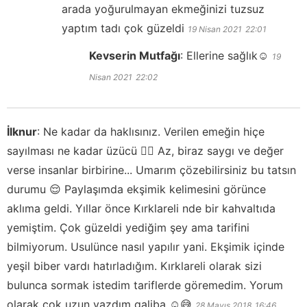
arada yoğurulmayan ekmeğinizi tuzsuz
yaptım tadı çok güzeldi
19 Nisan 2021
22:01
Kevserin Mutfağı
:
Ellerine sağlık☺️
19
Nisan 2021
22:02
İlknur
:
Ne kadar da haklısınız. Verilen emeğin hiçe
sayılması ne kadar üzücü 🙇‍♀️ Az, biraz saygı ve değer
verse insanlar birbirine... Umarım çözebilirsiniz bu tatsın
durumu 😌 Paylaşımda ekşimik kelimesini görünce
aklıma geldi. Yıllar önce Kırklareli nde bir kahvaltıda
yemiştim. Çok güzeldi yediğim şey ama tarifini
bilmiyorum. Usulünce nasıl yapılır yani. Ekşimik içinde
yeşil biber vardı hatırladığım. Kırklareli olarak sizi
bulunca sormak istedim tariflerde göremedim. Yorum
olarak çok uzun yazdım galiba ☺️😅
28 Mayıs 2018
16:46