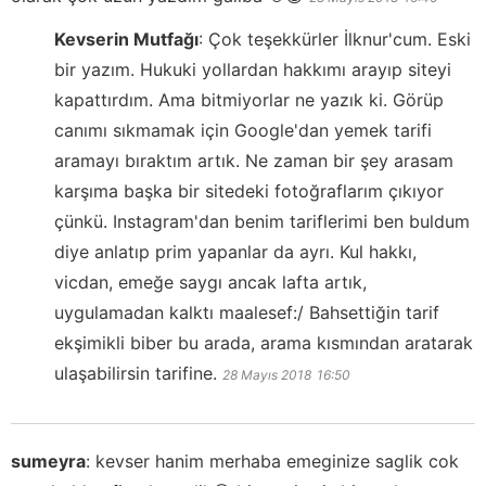
Kevserin Mutfağı
:
Çok teşekkürler İlknur'cum. Eski
bir yazım. Hukuki yollardan hakkımı arayıp siteyi
kapattırdım. Ama bitmiyorlar ne yazık ki. Görüp
canımı sıkmamak için Google'dan yemek tarifi
aramayı bıraktım artık. Ne zaman bir şey arasam
karşıma başka bir sitedeki fotoğraflarım çıkıyor
çünkü. Instagram'dan benim tariflerimi ben buldum
diye anlatıp prim yapanlar da ayrı. Kul hakkı,
vicdan, emeğe saygı ancak lafta artık,
uygulamadan kalktı maalesef:/ Bahsettiğin tarif
ekşimikli biber bu arada, arama kısmından aratarak
ulaşabilirsin tarifine.
28 Mayıs 2018
16:50
sumeyra
:
kevser hanim merhaba emeginize saglik cok