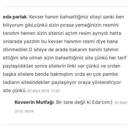
eda parlak
:
Kevser hanım bahsettiğiniz siteyi sanki ben
biliyorum gibi,cünkü sizin pırasa yemeğinizin resmini
tanıdım hemen sizin sitenizi açtım resim aynıydı hatta
onlarada yazdım bu kevser hanımın resmi diye bana
dönmediler.O siteye de arada bakarım benim tahmın
ettiğim site olmalı sizin bahsettiğiniz site çünkü her tarif
paylaşıldıktan sonra sitelerin linki var çünkü ve ordan
başka sitelere bende bakmıştım orda en çok pembe
tadların sitesindekiler paylaşılıyor oraya yönlendiriyor
site çünkü
30 Mart 2015
17:42
Kevserin Mutfağı
:
Bir tane değil ki Eda'cım:)
30 Mart
2015
18:09