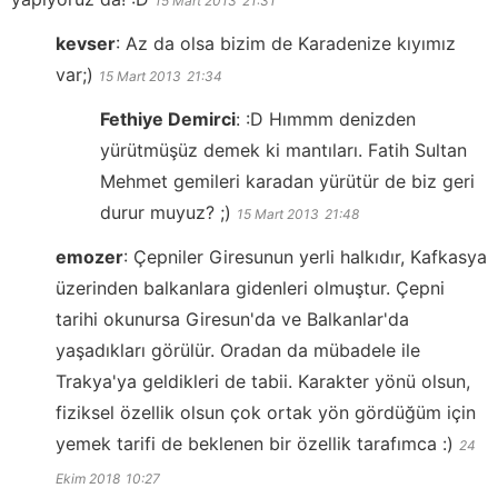
15 Mart 2013
21:31
kevser
:
Az da olsa bizim de Karadenize kıyımız
var;)
15 Mart 2013
21:34
Fethiye Demirci
:
:D Hımmm denizden
yürütmüşüz demek ki mantıları. Fatih Sultan
Mehmet gemileri karadan yürütür de biz geri
durur muyuz? ;)
15 Mart 2013
21:48
emozer
:
Çepniler Giresunun yerli halkıdır, Kafkasya
üzerinden balkanlara gidenleri olmuştur. Çepni
tarihi okunursa Giresun'da ve Balkanlar'da
yaşadıkları görülür. Oradan da mübadele ile
Trakya'ya geldikleri de tabii. Karakter yönü olsun,
fiziksel özellik olsun çok ortak yön gördüğüm için
yemek tarifi de beklenen bir özellik tarafımca :)
24
Ekim 2018
10:27