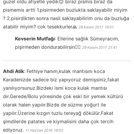
guzel oldu afiyetle yedik😊 biraz pismis biraz da
pismemis artti 1.pisirmeden buzlukta saklayabilir miyim
? 2.pisirdikten sonra nasil saklayabilirim onu da buzluğa
atabilir miyim? cok tesekkurler🙏
29 Kasım 2017
19:01
Kevserin Mutfağı
:
Ellerine sağlık Sümeyracım,
pişirmeden dondurabilirsin👍🏻
29 Kasım 2017
21:41
Ahdi Atik
:
Fethiye hanım,kulak mantısını koca
Karadenizde sadece biz yapıyoruz demişsiniz,fakat
yanılıyorsunuz.Bizdeki ismi koca kulak mantısı
dır.Gerede/Bolu yöresinde çok eski bir yemek kültürü
olarak halen yapılır.Bizde de süzme yoğurt ile
yapılır.Üzerine kızgın tuzlu tereyağ dökülür.Fakat
şimdilerde patates ve kiymalisini daha çok tercih
ediyoruz.
11 Haziran 2016
16:00