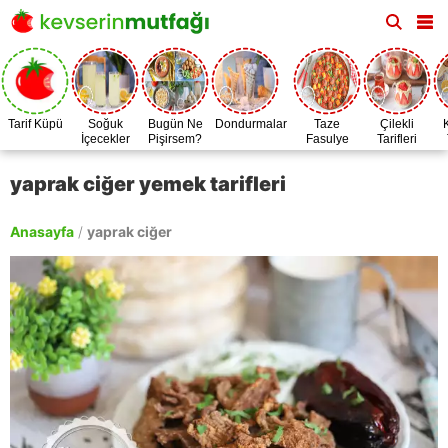
Tarif Küpü
Soğuk
Bugün Ne
Dondurmalar
Taze
Çilekli
İçecekler
Pişirsem?
Fasulye
Tarifleri
Zamanı
yaprak ciğer yemek tarifleri
Anasayfa
/
yaprak ciğer