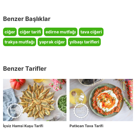
Benzer Başlıklar
ciğer
ciğer tarifi
edirne mutfağı
tava ciğeri
trakya mutfağı
yaprak ciğer
yılbaşı tarifleri
Benzer Tarifler
İçsiz Hamsi Kuşu Tarifi
Patlıcan Tava Tarifi