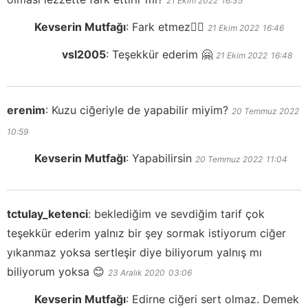
21 Ekim 2022
16:35
Kevserin Mutfağı
:
Fark etmez👍🏻
21 Ekim 2022
16:46
vsl2005
:
Teşekkür ederim 🤗
21 Ekim 2022
16:48
erenim
:
Kuzu ciğeriyle de yapabilir miyim?
20 Temmuz 2022
10:59
Kevserin Mutfağı
:
Yapabilirsin
20 Temmuz 2022
11:04
tctulay_ketenci
:
beklediğim ve sevdiğim tarif çok
teşekkür ederim yalnız bir şey sormak istiyorum ciğer
yıkanmaz yoksa sertleşir diye biliyorum yalnış mı
biliyorum yoksa 😊
23 Aralık 2020
03:06
Kevserin Mutfağı
:
Edirne ciğeri sert olmaz. Demek