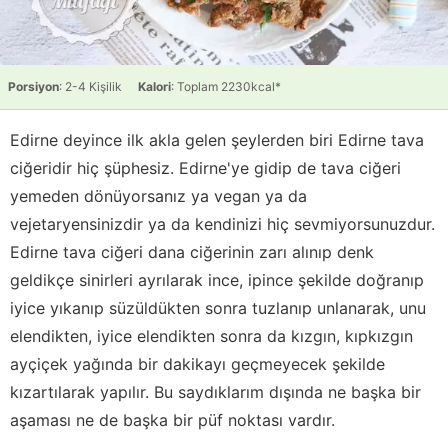
Porsiyon
: 2-4 Kişilik
Kalori
: Toplam 2230kcal*
Edirne deyince ilk akla gelen şeylerden biri Edirne tava
ciğeridir hiç şüphesiz. Edirne'ye gidip de tava ciğeri
yemeden dönüyorsanız ya vegan ya da
vejetaryensinizdir ya da kendinizi hiç sevmiyorsunuzdur.
Edirne tava ciğeri dana ciğerinin zarı alınıp denk
geldikçe sinirleri ayrılarak ince, ipince şekilde doğranıp
iyice yıkanıp süzüldükten sonra tuzlanıp unlanarak, unu
elendikten, iyice elendikten sonra da kızgın, kıpkızgın
ayçiçek yağında bir dakikayı geçmeyecek şekilde
kızartılarak yapılır. Bu saydıklarım dışında ne başka bir
aşaması ne de başka bir püf noktası vardır.