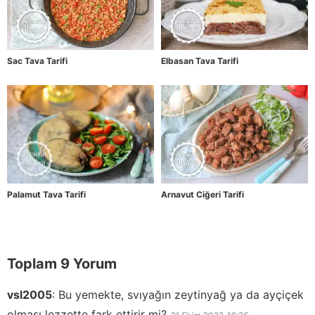
Sac Tava Tarifi
Elbasan Tava Tarifi
Palamut Tava Tarifi
Arnavut Ciğeri Tarifi
Toplam 9 Yorum
vsl2005
:
Bu yemekte, svıyağın zeytinyağ ya da ayçiçek
olması lezzette fark ettirir mi?