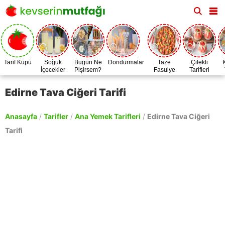
Tarif Küpü
Soğuk
Bugün Ne
Dondurmalar
Taze
Çilekli
İçecekler
Pişirsem?
Fasulye
Tarifleri
Zamanı
Edirne Tava Ciğeri Tarifi
Anasayfa
/
Tarifler
/
Ana Yemek Tarifleri
/
Edirne Tava Ciğeri
Tarifi