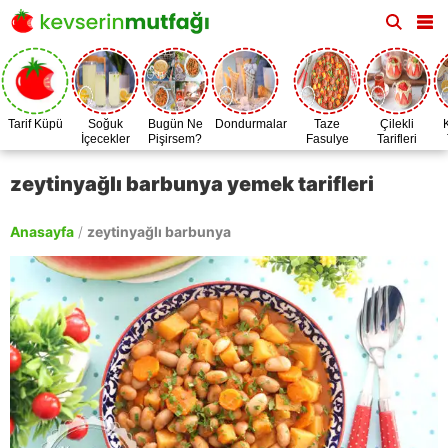
Tarif Küpü
Soğuk
Bugün Ne
Dondurmalar
Taze
Çilekli
İçecekler
Pişirsem?
Fasulye
Tarifleri
Zamanı
zeytinyağlı barbunya yemek tarifleri
Anasayfa
/
zeytinyağlı barbunya