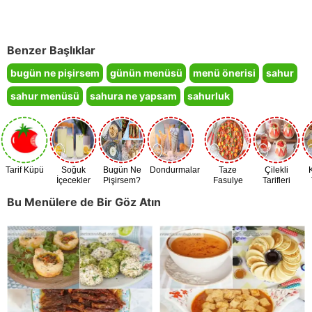
Benzer Başlıklar
bugün ne pişirsem
günün menüsü
menü önerisi
sahur
sahur menüsü
sahura ne yapsam
sahurluk
Tarif Küpü
Soğuk
Bugün Ne
Dondurmalar
Taze
Çilekli
İçecekler
Pişirsem?
Fasulye
Tarifleri
Zamanı
Bu Menülere de Bir Göz Atın