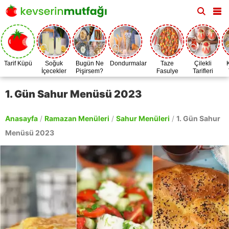
Tarif Küpü
Soğuk
Bugün Ne
Dondurmalar
Taze
Çilekli
İçecekler
Pişirsem?
Fasulye
Tarifleri
Zamanı
1. Gün Sahur Menüsü 2023
Anasayfa
/
Ramazan Menüleri
/
Sahur Menüleri
/
1. Gün Sahur
Menüsü 2023