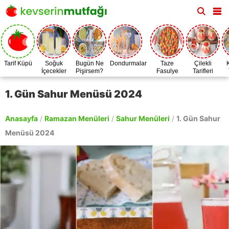
Tarif Küpü
Soğuk
Bugün Ne
Dondurmalar
Taze
Çilekli
İçecekler
Pişirsem?
Fasulye
Tarifleri
Zamanı
1. Gün Sahur Menüsü 2024
Anasayfa
/
Ramazan Menüleri
/
Sahur Menüleri
/
1. Gün Sahur
Menüsü 2024