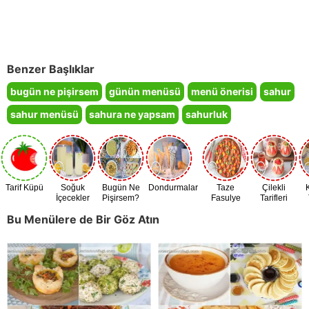
Benzer Başlıklar
bugün ne pişirsem
günün menüsü
menü önerisi
sahur
sahur menüsü
sahura ne yapsam
sahurluk
Tarif Küpü
Soğuk
Bugün Ne
Dondurmalar
Taze
Çilekli
İçecekler
Pişirsem?
Fasulye
Tarifleri
Zamanı
Bu Menülere de Bir Göz Atın