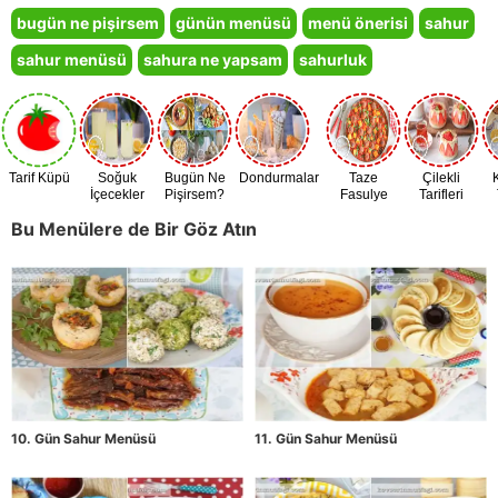
bugün ne pişirsem
günün menüsü
menü önerisi
sahur
sahur menüsü
sahura ne yapsam
sahurluk
Tarif Küpü
Soğuk
Bugün Ne
Dondurmalar
Taze
Çilekli
İçecekler
Pişirsem?
Fasulye
Tarifleri
Zamanı
Bu Menülere de Bir Göz Atın
10. Gün Sahur Menüsü
11. Gün Sahur Menüsü