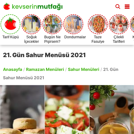
Tarif Küpü
Soğuk
Bugün Ne
Dondurmalar
Taze
Çilekli
İçecekler
Pişirsem?
Fasulye
Tarifleri
Zamanı
21. Gün Sahur Menüsü 2021
Anasayfa
/
Ramazan Menüleri
/
Sahur Menüleri
/
21. Gün
Sahur Menüsü 2021