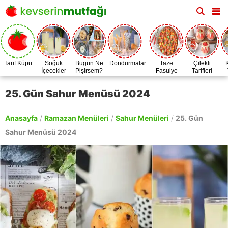
Tarif Küpü
Soğuk
Bugün Ne
Dondurmalar
Taze
Çilekli
İçecekler
Pişirsem?
Fasulye
Tarifleri
Zamanı
25. Gün Sahur Menüsü 2024
Anasayfa
/
Ramazan Menüleri
/
Sahur Menüleri
/
25. Gün
Sahur Menüsü 2024