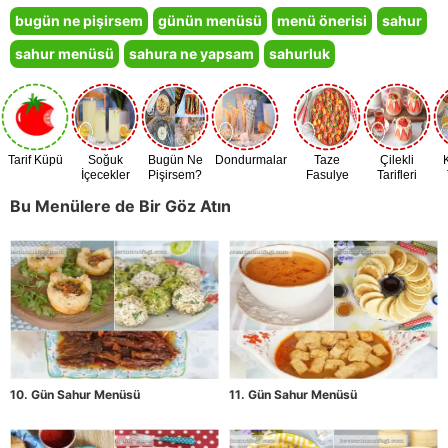
bugün ne pişirsem
günün menüsü
menü önerisi
sahur
sahur menüsü
sahura ne yapsam
sahurluk
Tarif Küpü
Soğuk
Bugün Ne
Dondurmalar
Taze
Çilekli
İçecekler
Pişirsem?
Fasulye
Tarifleri
Zamanı
Bu Menülere de Bir Göz Atın
10. Gün Sahur Menüsü
11. Gün Sahur Menüsü