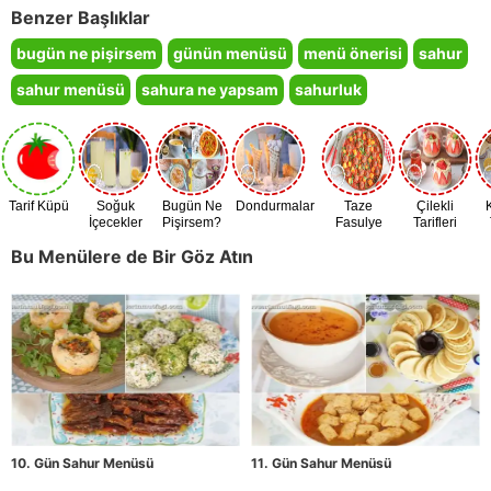
Benzer Başlıklar
bugün ne pişirsem
günün menüsü
menü önerisi
sahur
sahur menüsü
sahura ne yapsam
sahurluk
Tarif Küpü
Soğuk
Bugün Ne
Dondurmalar
Taze
Çilekli
İçecekler
Pişirsem?
Fasulye
Tarifleri
Zamanı
Bu Menülere de Bir Göz Atın
10. Gün Sahur Menüsü
11. Gün Sahur Menüsü