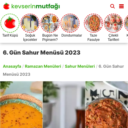
Tarif Küpü
Soğuk
Bugün Ne
Dondurmalar
Taze
Çilekli
İçecekler
Pişirsem?
Fasulye
Tarifleri
Zamanı
6. Gün Sahur Menüsü 2023
Anasayfa
/
Ramazan Menüleri
/
Sahur Menüleri
/
6. Gün Sahur
Menüsü 2023