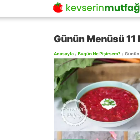
Günün Menüsü 11 
Anasayfa
/
Bugün Ne Pişirsem?
/
Günün 