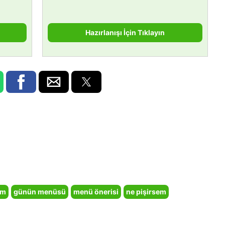
Hazırlanışı İçin Tıklayın
em
günün menüsü
menü önerisi
ne pişirsem