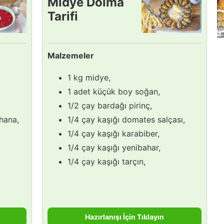
Midye Dolma
Tarifi
Malzemeler
1 kg midye,
1 adet küçük boy soğan,
1/2 çay bardağı pirinç,
ahana,
1/4 çay kaşığı domates salçası,
1/4 çay kaşığı karabiber,
1/4 çay kaşığı yenibahar,
1/4 çay kaşığı tarçın,
Hazırlanışı İçin Tıklayın