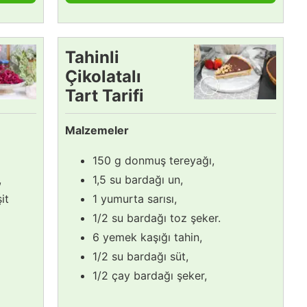
Tahinli
Çikolatalı
Tart Tarifi
Malzemeler
150 g donmuş tereyağı,
,
1,5 su bardağı un,
it
1 yumurta sarısı,
1/2 su bardağı toz şeker.
6 yemek kaşığı tahin,
1/2 su bardağı süt,
1/2 çay bardağı şeker,