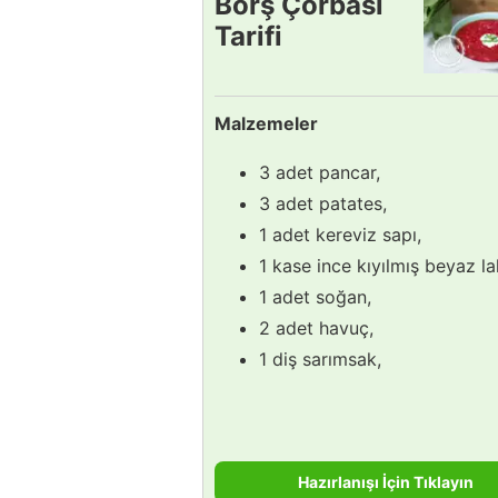
Borş Çorbası
Tarifi
Malzemeler
3 adet pancar,
3 adet patates,
1 adet kereviz sapı,
1 kase ince kıyılmış beyaz l
1 adet soğan,
2 adet havuç,
1 diş sarımsak,
Hazırlanışı İçin Tıklayın