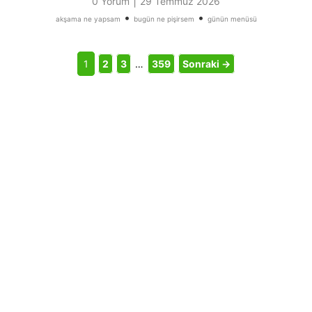
|
0 Yorum
29 Temmuz 2026
•
•
akşama ne yapsam
bugün ne pişirsem
günün menüsü
1
2
3
…
359
Sonraki →