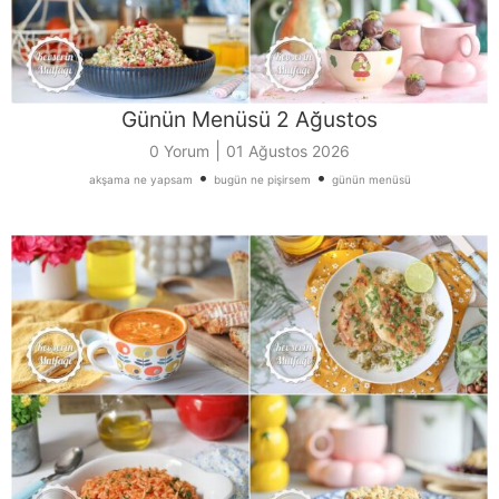
Günün Menüsü 2 Ağustos
|
0 Yorum
01 Ağustos 2026
•
•
akşama ne yapsam
bugün ne pişirsem
günün menüsü