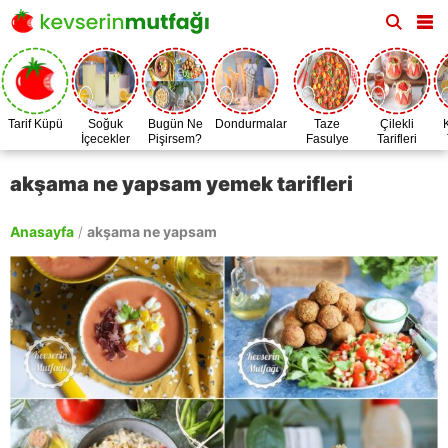
Tarif Küpü
Soğuk
Bugün Ne
Dondurmalar
Taze
Çilekli
İçecekler
Pişirsem?
Fasulye
Tarifleri
Zamanı
akşama ne yapsam yemek tarifleri
Anasayfa
/
akşama ne yapsam