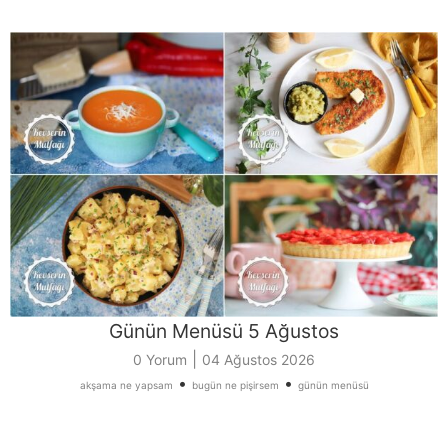
Günün Menüsü 5 Ağustos
|
0 Yorum
04 Ağustos 2026
•
•
akşama ne yapsam
bugün ne pişirsem
günün menüsü