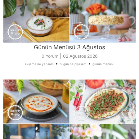
Günün Menüsü 3 Ağustos
|
0 Yorum
02 Ağustos 2026
•
•
akşama ne yapsam
bugün ne pişirsem
günün menüsü