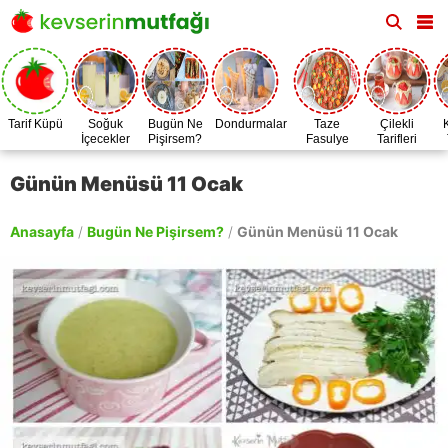
Tarif Küpü
Soğuk
Bugün Ne
Dondurmalar
Taze
Çilekli
İçecekler
Pişirsem?
Fasulye
Tarifleri
Zamanı
Günün Menüsü 11 Ocak
Anasayfa
/
Bugün Ne Pişirsem?
/
Günün Menüsü 11 Ocak