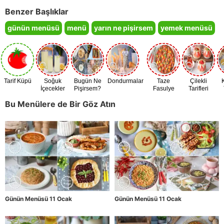
Benzer Başlıklar
günün menüsü
menü
yarın ne pişirsem
yemek menüsü
Tarif Küpü
Soğuk
Bugün Ne
Dondurmalar
Taze
Çilekli
İçecekler
Pişirsem?
Fasulye
Tarifleri
Zamanı
Bu Menülere de Bir Göz Atın
Günün Menüsü 11 Ocak
Günün Menüsü 11 Ocak