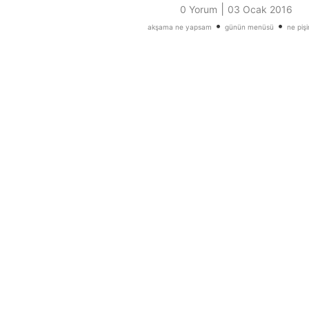
|
0 Yorum
03 Ocak 2016
•
•
akşama ne yapsam
günün menüsü
ne piş