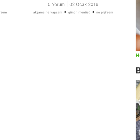
|
0 Yorum
02 Ocak 2016
•
•
irsem
akşama ne yapsam
günün menüsü
ne pişirsem
H