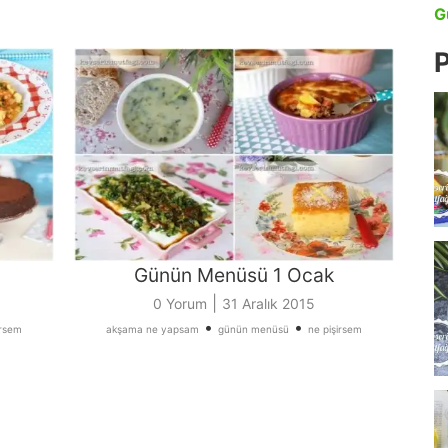
G
P
Günün Menüsü 1 Ocak
|
0 Yorum
31 Aralık 2015
•
•
irsem
akşama ne yapsam
günün menüsü
ne pişirsem