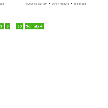
•
•
rsem
bugün ne pişirsem
günün menüsü
ne pişirsem
2
3
…
30
Sonraki →