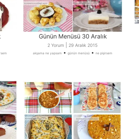
k
Günün Menüsü 30 Aralık
|
2 Yorum
29 Aralık 2015
•
•
irsem
akşama ne yapsam
günün menüsü
ne pişirsem