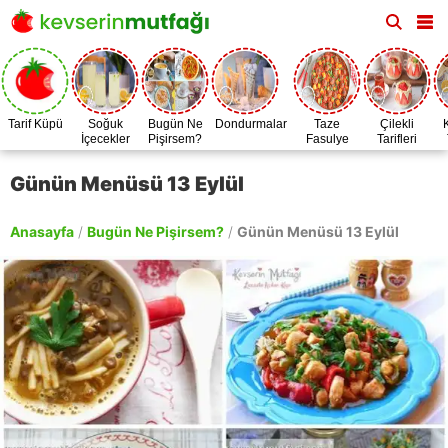
Tarif Küpü
Soğuk
Bugün Ne
Dondurmalar
Taze
Çilekli
İçecekler
Pişirsem?
Fasulye
Tarifleri
Zamanı
Günün Menüsü 13 Eylül
Anasayfa
/
Bugün Ne Pişirsem?
/
Günün Menüsü 13 Eylül