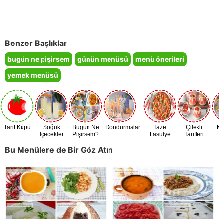
Benzer Başlıklar
bugün ne pişirsem
günün menüsü
menü önerileri
yemek menüsü
Tarif Küpü
Soğuk
Bugün Ne
Dondurmalar
Taze
Çilekli
İçecekler
Pişirsem?
Fasulye
Tarifleri
Zamanı
Bu Menülere de Bir Göz Atın