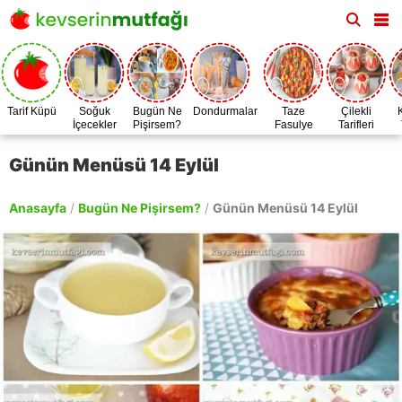
Tarif Küpü
Soğuk
Bugün Ne
Dondurmalar
Taze
Çilekli
İçecekler
Pişirsem?
Fasulye
Tarifleri
Zamanı
Günün Menüsü 14 Eylül
Anasayfa
/
Bugün Ne Pişirsem?
/
Günün Menüsü 14 Eylül