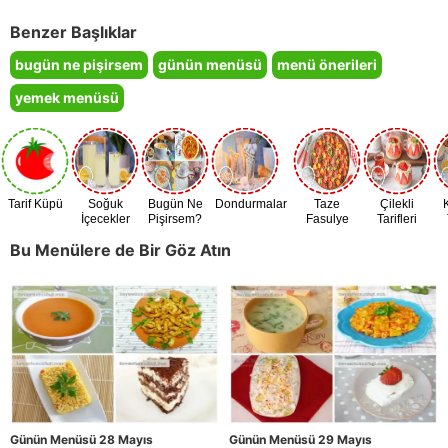
Benzer Başlıklar
bugün ne pişirsem
günün menüsü
menü önerileri
yemek menüsü
Tarif Küpü
Soğuk
Bugün Ne
Dondurmalar
Taze
Çilekli
İçecekler
Pişirsem?
Fasulye
Tarifleri
Zamanı
Bu Menülere de Bir Göz Atın
Günün Menüsü 28 Mayıs
Günün Menüsü 29 Mayıs