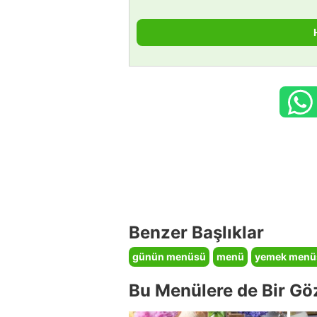
Benzer Başlıklar
günün menüsü
menü
yemek menü
Bu Menülere de Bir Gö