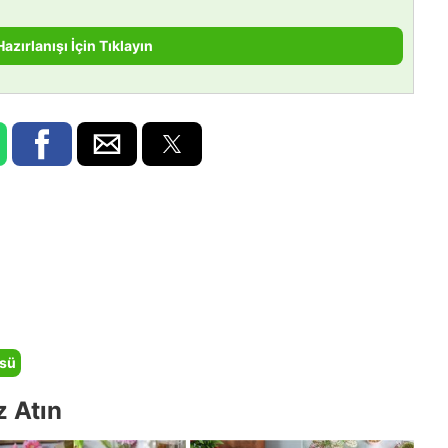
Hazırlanışı İçin Tıklayın
sü
z Atın