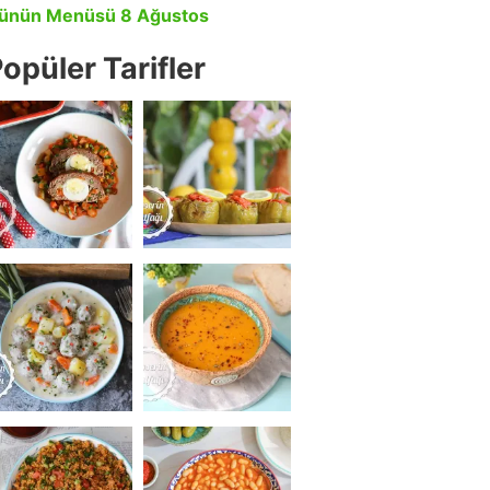
ünün Menüsü 8 Ağustos
opüler Tarifler